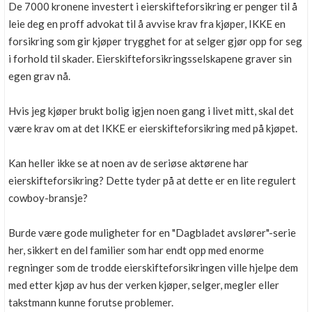
De 7000 kronene investert i eierskifteforsikring er penger til å
leie deg en proff advokat til å avvise krav fra kjøper, IKKE en
forsikring som gir kjøper trygghet for at selger gjør opp for seg
i forhold til skader. Eierskifteforsikringsselskapene graver sin
egen grav nå.
Hvis jeg kjøper brukt bolig igjen noen gang i livet mitt, skal det
være krav om at det IKKE er eierskifteforsikring med på kjøpet.
Kan heller ikke se at noen av de seriøse aktørene har
eierskifteforsikring? Dette tyder på at dette er en lite regulert
cowboy-bransje?
Burde være gode muligheter for en "Dagbladet avslører"-serie
her, sikkert en del familier som har endt opp med enorme
regninger som de trodde eierskifteforsikringen ville hjelpe dem
med etter kjøp av hus der verken kjøper, selger, megler eller
takstmann kunne forutse problemer.