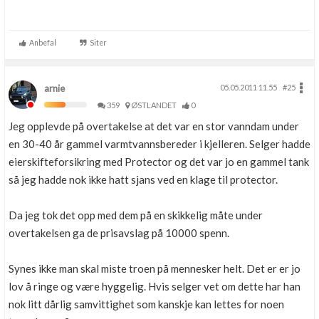
Anbefal
Siter
arnie
05.05.2011 11.55
#25
359
ØSTLANDET
0
Jeg opplevde på overtakelse at det var en stor vanndam under
en 30-40 år gammel varmtvannsbereder i kjelleren. Selger hadde
eierskifteforsikring med Protector og det var jo en gammel tank
så jeg hadde nok ikke hatt sjans ved en klage til protector.
Da jeg tok det opp med dem på en skikkelig måte under
overtakelsen ga de prisavslag på 10000 spenn.
Synes ikke man skal miste troen på mennesker helt. Det er er jo
lov å ringe og være hyggelig. Hvis selger vet om dette har han
nok litt dårlig samvittighet som kanskje kan lettes for noen