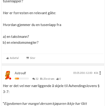
tusenlapper?
Her er forresten en relevant gåte:
Hvordan gjemmer du en tusenlapp fra
a) en takstmann?
b) en eiendomsmegler?
Anbefal
Siter
Astroulf
05.05.2011 12.00
#26
32
Lillestrøm
0
Her er det vel mer nærliggende å skjele til Avhendingslovens §
3-7:
"
Eigedomen har mangel dersom kjøparen ikkje har fått