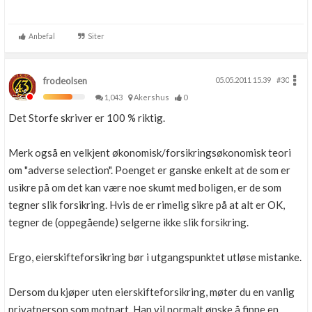
Anbefal
Siter
frodeolsen
05.05.2011 15.39
#30
1,043
Akershus
0
Det Storfe skriver er 100 % riktig.
Merk også en velkjent økonomisk/forsikringsøkonomisk teori
om "adverse selection". Poenget er ganske enkelt at de som er
usikre på om det kan være noe skumt med boligen, er de som
tegner slik forsikring. Hvis de er rimelig sikre på at alt er OK,
tegner de (oppegående) selgerne ikke slik forsikring.
Ergo, eierskifteforsikring bør i utgangspunktet utløse mistanke.
Dersom du kjøper uten eierskifteforsikring, møter du en vanlig
privatperson som motpart. Han vil normalt ønske å finne en