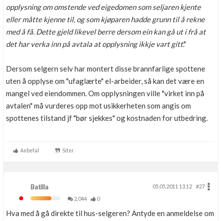
opplysning om omstende ved eigedomen som seljaren kjente
eller måtte kjenne til, og som kjøparen hadde grunn til å rekne
med å få. Dette gjeld likevel berre dersom ein kan gå ut i frå at
det har verka inn på avtala at opplysning ikkje vart gitt
."
Dersom selgern selv har montert disse brannfarlige spottene
uten å opplyse om "ufaglærte" el-arbeider, så kan det være en
mangel ved eiendommen. Om opplysningen ville "virket inn på
avtalen" må vurderes opp mot usikkerheten som angis om
spottenes tilstand jf "bør sjekkes" og kostnaden for utbedring.
Anbefal
Siter
Batilla
05.05.2011 13.12
#27
2,044
0
Hva med å gå direkte til hus-selgeren? Antyde en anmeldelse om