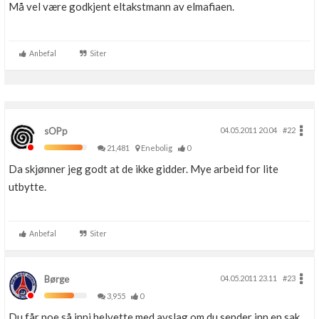
Må vel være godkjent eltakstmann av elmafiaen.
Boligmappa+
Nytt
Få mer ut av Boligmappa
Anbefal
Siter
sOPp
04.05.2011 20.04
#22
21,481
Enebolig
0
Da skjønner jeg godt at de ikke gidder. Mye arbeid for lite
utbytte.
Anbefal
Siter
Børge
04.05.2011 23.11
#23
3,955
0
Du får noe så inni helvette med avslag om du sender inn en sak