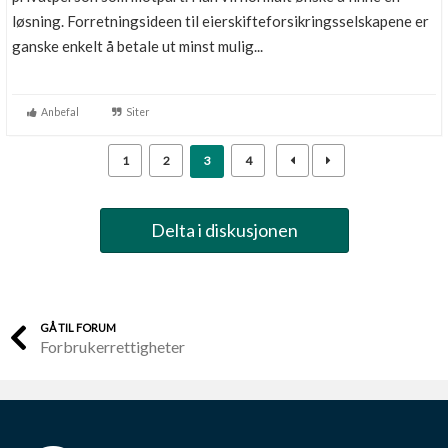
løsning. Forretningsideen til eierskifteforsikringsselskapene er
ganske enkelt å betale ut minst mulig...
Anbefal
Siter
1
2
3
4
Delta i diskusjonen
GÅ TIL FORUM
Forbrukerrettigheter