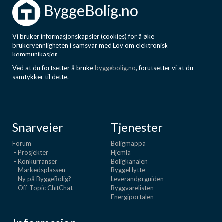
ByggeBolig.no
Vi bruker informasjonskapsler (cookies) for å øke
brukervennligheten i samsvar med Lov om elektronisk
kommunikasjon.
Ved at du fortsetter å bruke
byggebolig.no
, forutsetter vi at du
samtykker til dette.
Snarveier
Tjenester
Forum
Boligmappa
- Prosjekter
Hjemla
- Konkurranser
Boligkanalen
- Markedsplassen
ByggeHytte
- Ny på ByggeBolig?
Leverandørguiden
- Off-Topic ChitChat
Byggvarelisten
Energiportalen