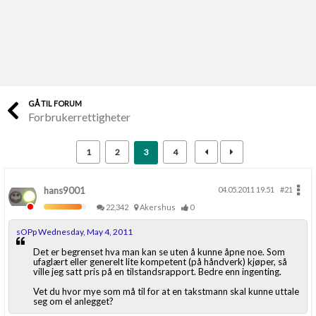
Last opp selv
Ta vare på fargekoder og kvitteringer
Verdi & økonomi
Din største investering
GÅ TIL FORUM
Forbrukerrettigheter
Finn håndverkere
Søk blant 9000 bedrifter
1
2
3
4
Papirer som mangler
Skaff dokumentasjon som mangler
hans9001
04.05.2011 19.51
#21
22,342
Akershus
0
Kundeservice
sOPp Wednesday, May 4, 2011
Få svar på det du lurer på
Det er begrenset hva man kan se uten å kunne åpne noe. Som
ufaglært eller generelt lite kompetent (på håndverk) kjøper, så
ville jeg satt pris på en tilstandsrapport. Bedre enn ingenting.
Kom i gang med Boligmappa
Vet du hvor mye som må til for at en takstmann skal kunne uttale
Se din bolig? Klikk her
seg om el anlegget?