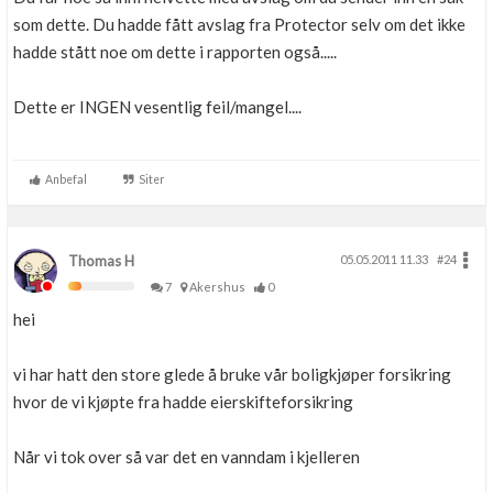
som dette. Du hadde fått avslag fra Protector selv om det ikke
hadde stått noe om dette i rapporten også.....
Dette er INGEN vesentlig feil/mangel....
Anbefal
Siter
Thomas H
05.05.2011 11.33
#24
7
Akershus
0
hei
vi har hatt den store glede å bruke vår boligkjøper forsikring
hvor de vi kjøpte fra hadde eierskifteforsikring
Når vi tok over så var det en vanndam i kjelleren