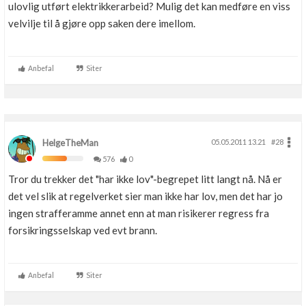
ulovlig utført elektrikkerarbeid? Mulig det kan medføre en viss
velvilje til å gjøre opp saken dere imellom.
Anbefal
Siter
HelgeTheMan
05.05.2011 13.21
#28
576
0
Tror du trekker det "har ikke lov"-begrepet litt langt nå. Nå er
det vel slik at regelverket sier man ikke har lov, men det har jo
ingen strafferamme annet enn at man risikerer regress fra
forsikringsselskap ved evt brann.
Anbefal
Siter